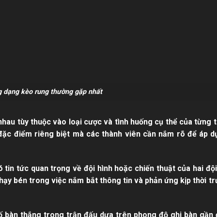
 dạng kèo rung thường gặp nhất
hau tùy thuộc vào loại cược và tình huống cụ thể của từng 
ặc điểm riêng biệt mà các thành viên cần nắm rõ để áp d
tin tức quan trọng về đội hình hoặc chiến thuật của hai đội
hạy bén trong việc nắm bắt thông tin và phản ứng kịp thời t
ố bàn thắng trong trận đấu dựa trên phong độ ghi bàn gần 