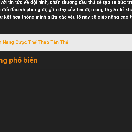
 với tin tức về đội hình, chấn thương cầu thủ sẽ tạo ra bức t
sử đối đầu và phong độ gần đây của hai đội cũng là yếu tố k
 Sự kết hợp thông minh giữa các yếu tố này sẽ giúp nâng cao t
m Nang Cược Thể Thao Tân Thủ
ng phổ biến