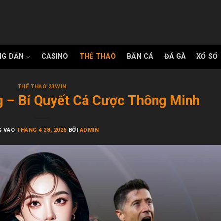
NG DẪN
CASINO
THỂ THAO
BẮN CÁ
ĐÁ GÀ
XỔ SỐ
THỂ THAO 23WIN
 – Bí Quyết Cá Cược Thông Minh
G VÀO
THÁNG 4 28, 2026
BỞI
ADMIN