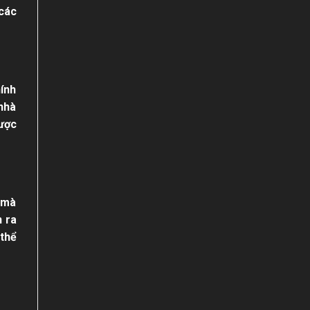
 các
hính
 nhà
cược
 mà
n ra
thể