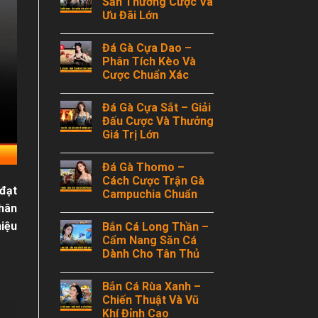
Săn Thưởng Cược Và
Ưu Đãi Lớn
Đá Gà Cựa Dao –
Phân Tích Kèo Và
Cược Chuẩn Xác
Đá Gà Cựa Sắt – Giải
Đấu Cược Và Thưởng
Giá Trị Lớn
Đá Gà Thomo –
Cách Cược Trận Gà
đạt
Campuchia Chuẩn
phân
hiệu
Bắn Cá Long Thần –
Cẩm Nang Săn Cá
Dành Cho Tân Thủ
Bắn Cá Rùa Xanh –
Chiến Thuật Và Vũ
Khí Đỉnh Cao