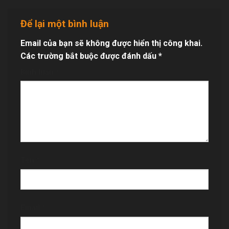
Để lại một bình luận
Email của bạn sẽ không được hiển thị công khai.
Các trường bắt buộc được đánh dấu
*
Bình luận
*
Tên
*
Email
*