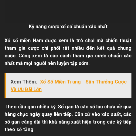
Kỹ năng cược xổ số chuẩn xác nhất
Xổ số miền Nam
được xem là trò chơi mà chiến thuật
tham gia cược chi phối rất nhiều đến kết quả chung
cuộc. Cùng xem là các cách tham gia cược chuẩn xác
nhất mà mọi người nên luyện tập sớm.
Xem Thêm:
Xổ Số Miền Trung - Săn Thưởng Cược
Và Ưu Đãi Lớn
Theo cầu gan nhiều kỳ: Số gan là các số lâu chưa về qua
hàng chục ngày quay liên tiếp. Căn cứ vào xác suất, các
số gan càng dài thì khả năng xuất hiện trong các kỳ tiếp
theo sẽ tăng.