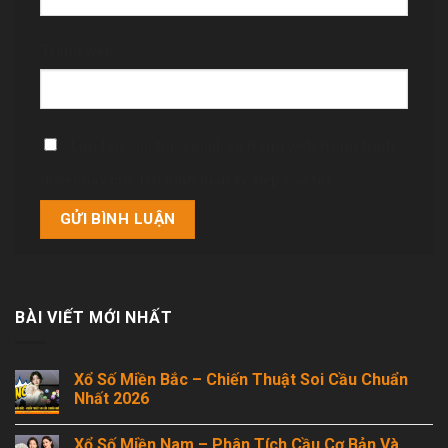
Trang web
Lưu tên của tôi, email, và trang web trong trình
duyệt này cho lần bình luận kế tiếp của tôi.
BÀI VIẾT MỚI NHẤT
Xổ Số Miền Bắc – Chiến Thuật Soi Cầu Chuẩn
Nhất 2026
Xổ Số Miền Nam – Phân Tích Cầu Cơ Bản Và