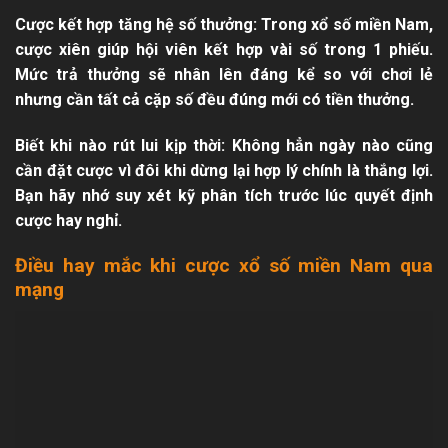
Cược kết hợp tăng hệ số thưởng: Trong
xổ số miền Nam
,
cược xiên giúp hội viên kết hợp vài số trong 1 phiếu.
Mức trả thưởng sẽ nhân lên đáng kể so với chơi lẻ
nhưng cần tất cả cặp số đều đúng mới có tiền thưởng.
Biết khi nào rút lui kịp thời: Không hẳn ngày nào cũng
cần đặt cược vì đôi khi dừng lại hợp lý chính là thắng lợi.
Bạn hãy nhớ suy xét kỹ phân tích trước lúc quyết định
cược hay nghỉ.
Điều hay mắc khi cược xổ số miền Nam qua
mạng