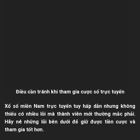
Điều cần tránh khi tham gia cược số trực tuyến
Xổ số miền Nam
trực tuyến tuy hấp dẫn nhưng không
thiếu có nhiều lỗi mà thành viên mới thường mắc phải.
Hãy né những lỗi bên dưới để giữ được tiền cược và
tham gia tốt hơn.