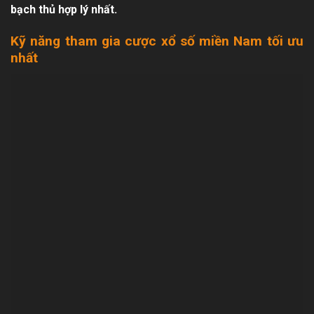
bạch thủ hợp lý nhất.
Kỹ năng tham gia cược xổ số miền Nam tối ưu
nhất