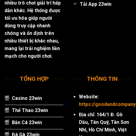
nhiều trò chơi giải trí hấp
Tải App 23win
dẫn khác. Hệ thống được
tối ưu hóa giúp người
dùng truy cập nhanh
chóng và ổn định trên
nhiều thiết bị khác nhau,
mang lại trải nghiệm liền
mạch cho người chơi.
TỔNG HỢP
THÔNG TIN
Website:
Casino 23win
https://goodandcompany
Thể Thao 23win
Địa chỉ: 164/1 Đ. Gò
Dầu, Tân Quý, Tân Sơn
Bắn Cá 23win
Nhì, Hồ Chí Minh, Việt
Đá Gà 23win