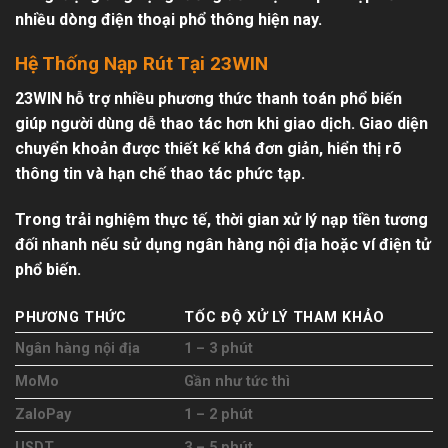
nhiều dòng điện thoại phổ thông hiện nay.
Hệ Thống Nạp Rút Tại 23WIN
23WIN hỗ trợ nhiều phương thức thanh toán phổ biến
giúp người dùng dễ thao tác hơn khi giao dịch. Giao diện
chuyển khoản được thiết kế khá đơn giản, hiển thị rõ
thông tin và hạn chế thao tác phức tạp.
Trong trải nghiệm thực tế, thời gian xử lý nạp tiền tương
đối nhanh nếu sử dụng ngân hàng nội địa hoặc ví điện tử
phổ biến.
PHƯƠNG THỨC
TỐC ĐỘ XỬ LÝ THAM KHẢO
Ngân hàng nội địa
1 – 3 phút
MoMo
Gần như tức thì
ZaloPay
1 – 2 phút
USDT
3 – 5 phút