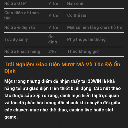
Hỗ trợ OTP
✔ Có
Hạn chế
Giao diện dễ thao
✔ Có
Có thể rối
tác
Hỗ trợ ví điện tử
✔ Có
Một số nền tảng chưa hỗ trợ
Ổn
Tốc độ xử lý
Phụ thuộc hệ thống
định
Hỗ trợ khách hàng
24/7
Theo khung giờ
Trải Nghiệm Giao Diện Mượt Mà Và Tốc Độ Ổn
Định
Một trong những điểm dễ nhận thấy tại 23WIN là khả
năng tối ưu giao diện trên thiết bị di động. Các nút thao
tác được sắp xếp rõ ràng, danh mục hiển thị trực quan
và tốc độ phản hồi tương đối nhanh khi chuyển đổi giữa
các chuyên mục như thể thao, casino live hoặc slot
game.