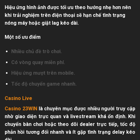
Hiệu ứng hình ảnh được tối ưu theo hướng nhẹ hơn nên
khi trải nghiệm trên điện thoại sẽ hạn chế tình trạng
nóng máy hoặc giật lag kéo dài.
Một số ưu điểm
Nhiều chủ đề trò chơi.
Có vòng quay miễn phí.
Hiệu ứng mượt trên mobile.
Tốc độ chuyển game nhanh.
Casino Live
Casino 23WIN
là chuyên mục được nhiều người truy cập
nhờ giao diện trực quan và livestream khá ổn định. Khi
chuyển bàn chơi hoặc theo dõi dealer trực tiếp, tốc độ
phản hồi tương đối nhanh và ít gặp tình trạng delay kéo
dài.