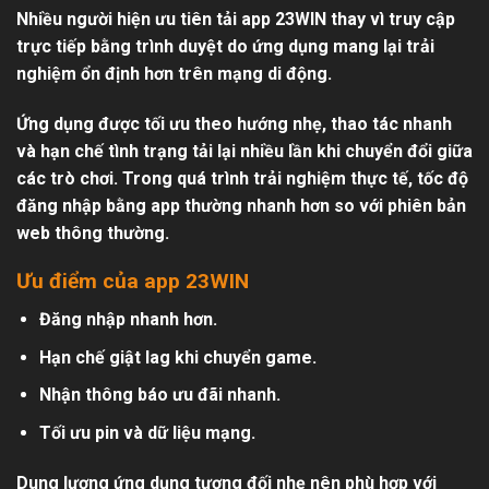
Nhiều người hiện ưu tiên tải app 23WIN thay vì truy cập
trực tiếp bằng trình duyệt do ứng dụng mang lại trải
nghiệm ổn định hơn trên mạng di động.
Ứng dụng được tối ưu theo hướng nhẹ, thao tác nhanh
và hạn chế tình trạng tải lại nhiều lần khi chuyển đổi giữa
các trò chơi. Trong quá trình trải nghiệm thực tế, tốc độ
đăng nhập bằng app thường nhanh hơn so với phiên bản
web thông thường.
Ưu điểm của app 23WIN
Đăng nhập nhanh hơn.
Hạn chế giật lag khi chuyển game.
Nhận thông báo ưu đãi nhanh.
Tối ưu pin và dữ liệu mạng.
Dung lượng ứng dụng tương đối nhẹ nên phù hợp với