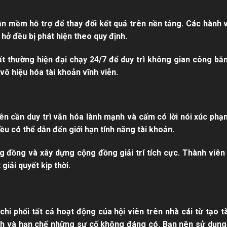
 mềm hỗ trợ để thay đổi kết quả trên nền tảng. Các hành v
 hở đều bị phát hiện theo quy định.
ất thường hiện đại chạy 24/7 để duy trì không gian công bằn
ô hiệu hóa tài khoản vĩnh viễn.
ên cần duy trì văn hóa lành mạnh và cấm có lời nói xúc phạ
u có thể dẫn đến giới hạn tính năng tài khoản.
g đồng và xây dựng cộng đồng giải trí tích cực. Thành viên
giải quyết kịp thời.
chi phối tất cả hoạt động của hội viên trên nhà cái từ tạo 
 ích và hạn chế những sự cố không đáng có. Bạn nên sử dụng 