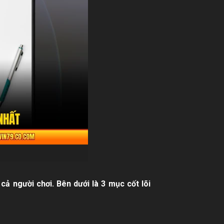
ả người chơi. Bên dưới là 3 mục cốt lõi