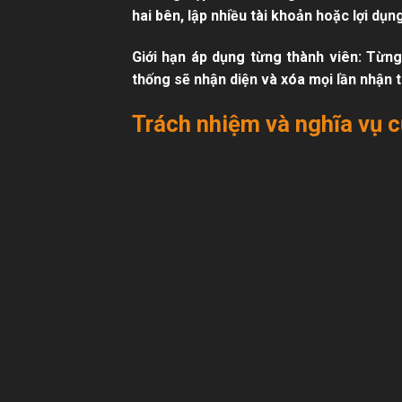
hai bên, lập nhiều tài khoản hoặc lợi dụ
Giới hạn áp dụng từng thành viên: Từng
thống sẽ nhận diện và xóa mọi lần nhận t
Trách nhiệm và nghĩa vụ 