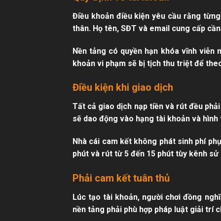
Điều khoản điều kiện
yêu cầu rằng từng 
thân. Họ tên, SĐT và email cung cấp cần 
Nền tảng có quyền hạn khóa vĩnh viễn n
khoản vi phạm sẽ bị tịch thu triệt để th
Điều kiện khi giao dịch
Tất cả giao dịch nạp tiền và rút đều phả
sẽ dao động vào hạng tài khoản và hình 
Nhà cái cam kết không phát sinh phí phụ
phút và rút từ 5 đến 15 phút tùy kênh sử
Phải cam kết tuân thủ
Lúc tạo tài khoản, người chơi đồng ngh
nền tảng phải phù hợp pháp luật giải trí 