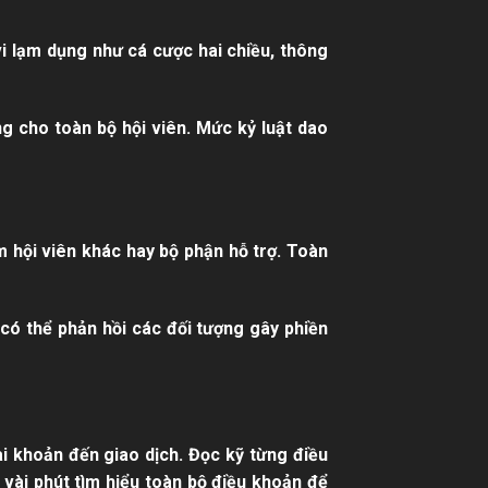
i lạm dụng như cá cược hai chiều, thông
g cho toàn bộ hội viên. Mức kỷ luật dao
m hội viên khác hay bộ phận hỗ trợ. Toàn
 có thể phản hồi các đối tượng gây phiền
tài khoản đến giao dịch. Đọc kỹ từng điều
vài phút tìm hiểu toàn bộ điều khoản để