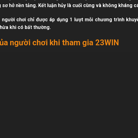
ng sơ hở nền tảng. Kết luận hủy là cuối cùng và không kháng 
 người chơi chỉ được áp dụng 1 lượt mỗi chương trình khu
hừa khi có bất thường.
của người chơi khi tham gia 23WIN