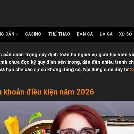
NG DẪN
CASINO
THỂ THAO
BẮN CÁ
ĐÁ GÀ
XỔ SỐ
n bản quan trọng quy định toàn bộ nghĩa vụ giữa hội viên v
 mà chưa đọc kỹ quy định bên trong, dẫn đến nhiều tranh ch
g và hạn chế các sự cố không đáng có. Nội dung dưới đây từ
2
ều khoản điều kiện năm 2026