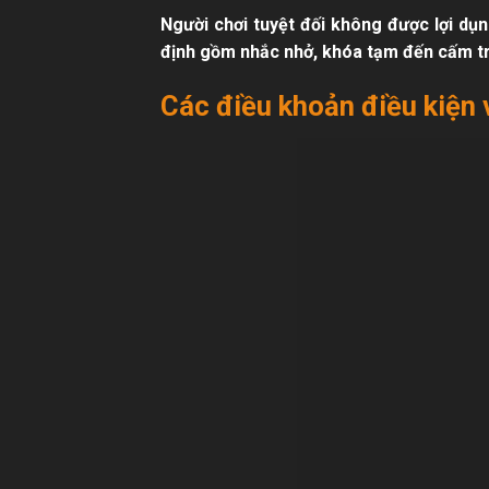
Người chơi tuyệt đối không được lợi dụn
định gồm nhắc nhở, khóa tạm đến cấm tr
Các điều khoản điều kiện 