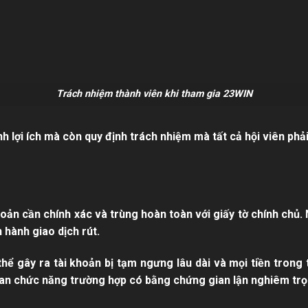
Trách nhiệm thành viên khi tham gia 23WIN
h lợi ích mà còn quy định trách nhiệm mà tất cả hội viên phải
khoản cần chính xác và trùng hoàn toàn với giấy tờ chính chủ. 
n hành giao dịch rút.
hể gây ra tài khoản bị tạm ngưng lâu dài và mọi tiền trong 
uan chức năng trường hợp có bằng chứng gian lận nghiêm trọ