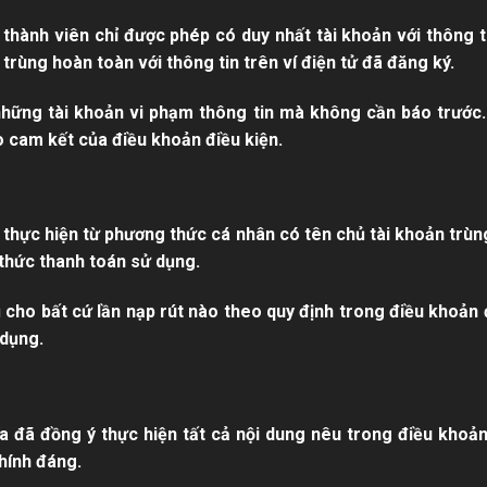
thành viên chỉ được phép có duy nhất tài khoản với thông 
trùng hoàn toàn với thông tin trên ví điện tử đã đăng ký.
hững tài khoản vi phạm thông tin mà không cần báo trước. Đ
eo cam kết của
điều khoản điều kiện
.
i thực hiện từ phương thức cá nhân có tên chủ tài khoản trù
thức thanh toán sử dụng.
 cho bất cứ lần nạp rút nào theo quy định trong
điều khoản 
 dụng.
ĩa đã đồng ý thực hiện tất cả nội dung nêu trong
điều khoản
chính đáng.